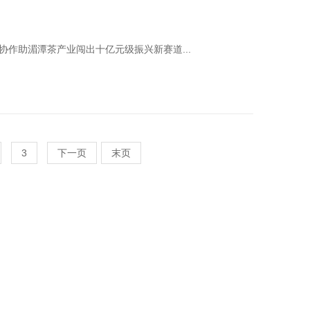
黔协作助湄潭茶产业闯出十亿元级振兴新赛道...
3
下一页
末页