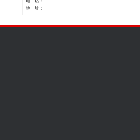
电 话：
地 址：
关于我们
产品中心
新闻动态
加入我们
农资王软件
行业新闻
企业文化
兽药王软件
企业新闻