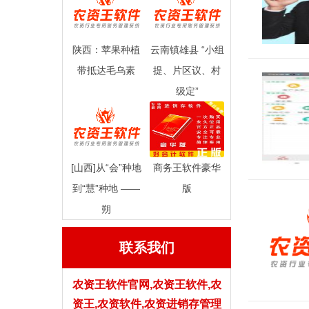
陕西：苹果种植
云南镇雄县 “小组
带抵达毛乌素
提、片区议、村
级定”
[山西]从“会”种地
商务王软件豪华
到“慧”种地 ——
版
朔
联系我们
农资王软件官网,农资王软件,农
资王,农资软件,农资进销存管理