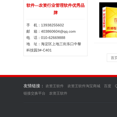
软件---农资行业管理软件优秀品
牌
手 机：13938255602
邮 箱：403860604@qq.com
电 话：010-62669888
地 址：海淀区上地三街东口中黎
科技园3#-C401
首
友情链接：
农资王软件
农资王软件淘宝商城
百度
链接交换平台
农资王软件