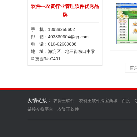
软件---农资行业管理软件优秀品
牌
手 机：13938255602
邮 箱：403860604@qq.com
电 话：010-62669888
地 址：海淀区上地三街东口中黎
科技园3#-C401
首
友情链接：
农资王软件
农资王软件淘宝商城
百度
链接交换平台
农资王软件