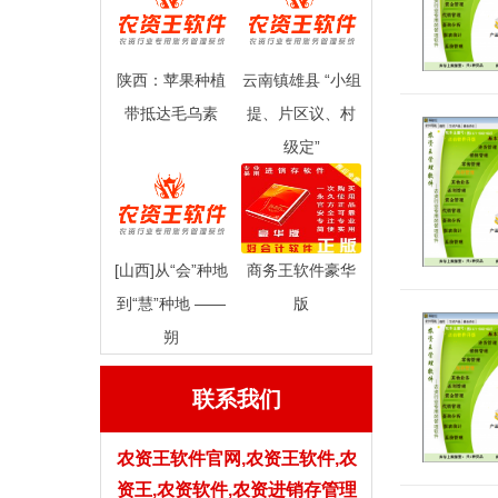
陕西：苹果种植
云南镇雄县 “小组
带抵达毛乌素
提、片区议、村
级定”
[山西]从“会”种地
商务王软件豪华
到“慧”种地 ——
版
朔
联系我们
农资王软件官网,农资王软件,农
资王,农资软件,农资进销存管理