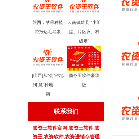
陕西：苹果种植
云南镇雄县 “小组
带抵达毛乌素
提、片区议、村
级定”
[山西]从“会”种地
商务王软件豪华
到“慧”种地 ——
版
朔
联系我们
农资王软件官网,农资王软件,农
资王,农资软件,农资进销存管理