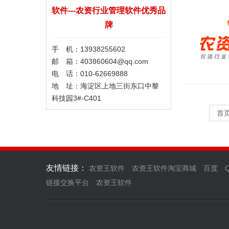
软件---农资行业管理软件优秀品
牌
手 机：13938255602
邮 箱：403860604@qq.com
电 话：010-62669888
地 址：海淀区上地三街东口中黎
科技园3#-C401
首
友情链接：
农资王软件
农资王软件淘宝商城
百度
链接交换平台
农资王软件